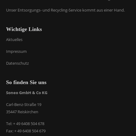
Lorem ipsum dolor sit amet:
Unser Entsorgungs- und Recycling-Service kommt aus einer Hand.
24h
Wichtige Links
/ 365days
Aktuelles
Impressum
We offer support for our customers
Datenschutz
Mon - Fri 8:00am - 5:00pm
(GMT +1)
Get in touch
So finden Sie uns
Cybersteel Inc.
Soneo GmbH & Co KG
376-293 City Road, Suite 600
Carl-Benz-Straße 19
San Francisco, CA 94102
35447 Reiskirchen
Tel: + 49 6408 504 678
Have any questions?
+44 1234 567 890
Fax: + 49 6408 504 679