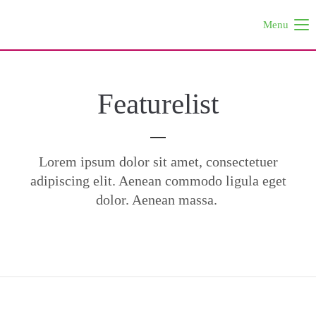
Menu
Login
Benutzername
Featurelist
Passwort
Lorem ipsum dolor sit amet, consectetuer
adipiscing elit. Aenean commodo ligula eget
dolor. Aenean massa.
Anmelden
Register
|
Lost your password?