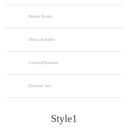
Have any questions?
+44 1234 567 890
Retina Ready
Drop us a line
info@yourdomain.com
Demo Installer
About us
Lorem ipsum dolor sit amet, consectetuer
adipiscing elit.
CustomElements
Aenean commodo ligula eget dolor. Aenean massa.
Cum sociis natoque penatibus et magnis dis parturient
montes, nascetur ridiculus mus. Donec quam felis,
Element Sets
ultricies nec.
Style1